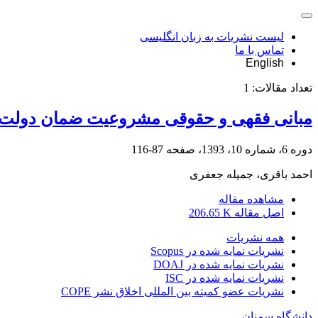
لیست نشریات به زبان انگلیسی
تماس با ما
English
تعداد مقالات:
1
مبانی فقهی و حقوقی مشروعیت ضمان دولت 
دوره 6، شماره 10، 1393، صفحه
87-116
احمد باقری، جمیله جعفری
مشاهده مقاله
اصل مقاله
206.65 K
همه نشریات
نشریات نمایه شده در Scopus
نشریات نمایه شده در DOAJ
نشریات نمایه شده در ISC
نشریات عضو کمیته بین المللی اخلاق نشر COPE
دانشگاه سمنان