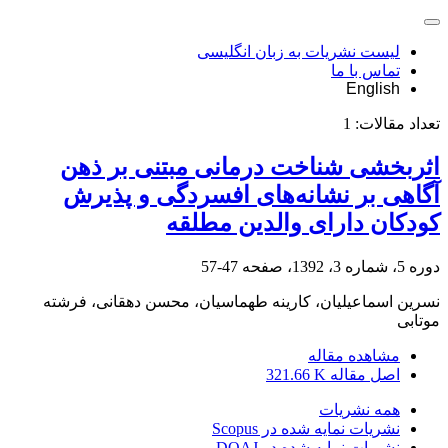
لیست نشریات به زبان انگلیسی
تماس با ما
English
تعداد مقالات:
1
اثربخشی شناخت درمانی مبتنی بر ذهن
آگاهی بر نشانه‌های افسردگی و پذیرش
کودکان دارای والدین مطلقه
دوره 5، شماره 3، 1392، صفحه
47-57
نسرین اسماعیلیان، کارینه طهماسیان، محسن دهقانی، فرشته
موتابی
مشاهده مقاله
اصل مقاله
321.66 K
همه نشریات
نشریات نمایه شده در Scopus
نشریات نمایه شده در DOAJ