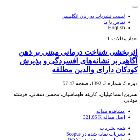
لیست نشریات به زبان انگلیسی
تماس با ما
English
تعداد مقالات:
1
اثربخشی شناخت درمانی مبتنی بر ذهن
آگاهی بر نشانه‌های افسردگی و پذیرش
کودکان دارای والدین مطلقه
دوره 5، شماره 3، 1392، صفحه
47-57
نسرین اسماعیلیان، کارینه طهماسیان، محسن دهقانی، فرشته
موتابی
مشاهده مقاله
اصل مقاله
321.66 K
همه نشریات
نشریات نمایه شده در Scopus
نشریات نمایه شده در DOAJ