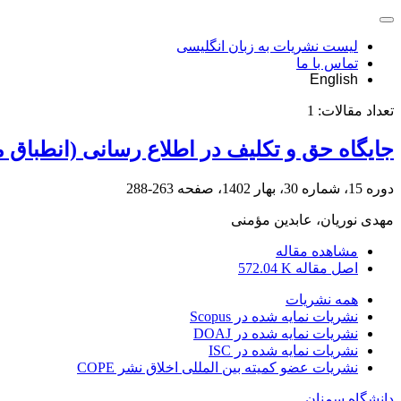
لیست نشریات به زبان انگلیسی
تماس با ما
English
تعداد مقالات:
1
جایگاه حق و تکلیف در اطلاع رسانی (انطباق 
دوره 15، شماره 30، بهار 1402، صفحه
263-288
مهدی نوریان، عابدین مؤمنی
مشاهده مقاله
اصل مقاله
572.04 K
همه نشریات
نشریات نمایه شده در Scopus
نشریات نمایه شده در DOAJ
نشریات نمایه شده در ISC
نشریات عضو کمیته بین المللی اخلاق نشر COPE
دانشگاه سمنان