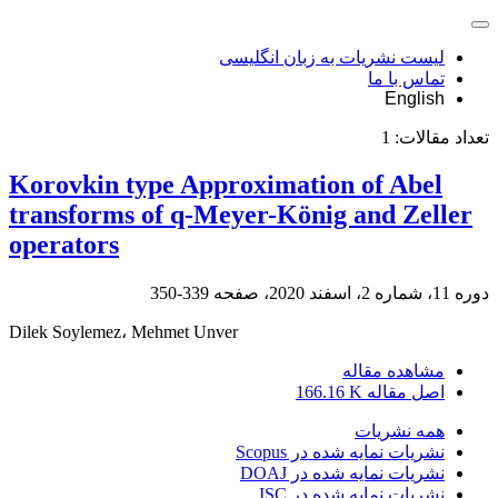
لیست نشریات به زبان انگلیسی
تماس با ما
English
تعداد مقالات:
1
Korovkin type Approximation of Abel
transforms of q-Meyer-König and Zeller
operators
دوره 11، شماره 2، اسفند 2020، صفحه
339-350
Dilek Soylemez، Mehmet Unver
مشاهده مقاله
اصل مقاله
166.16 K
همه نشریات
نشریات نمایه شده در Scopus
نشریات نمایه شده در DOAJ
نشریات نمایه شده در ISC