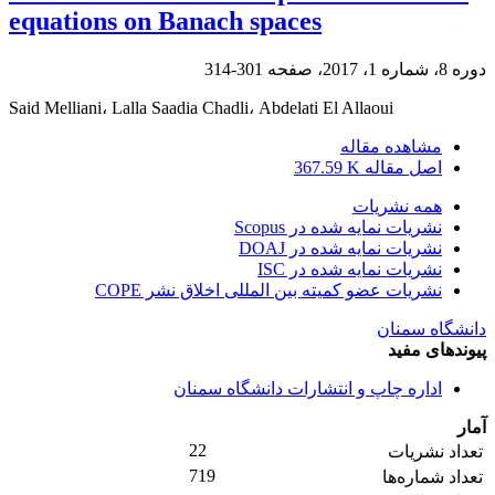
equations on Banach spaces
دوره 8، شماره 1، 2017، صفحه
301-314
Said Melliani، Lalla Saadia Chadli، Abdelati El Allaoui
مشاهده مقاله
اصل مقاله
367.59 K
همه نشریات
نشریات نمایه شده در Scopus
نشریات نمایه شده در DOAJ
نشریات نمایه شده در ISC
نشریات عضو کمیته بین المللی اخلاق نشر COPE
دانشگاه سمنان
پیوندهای مفید
اداره چاپ و انتشارات دانشگاه سمنان
آمار
22
تعداد نشریات
719
تعداد شماره‌ها