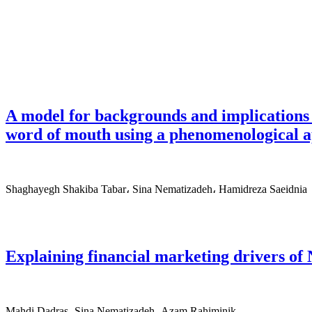
A model for backgrounds and implications 
word of mouth using a phenomenological 
Shaghayegh Shakiba Tabar، Sina Nematizadeh، Hamidreza Saeidnia
Explaining financial marketing drivers of
Mahdi Dadras، Sina Nematizadeh، Azam Rahiminik