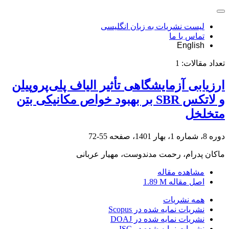
لیست نشریات به زبان انگلیسی
تماس با ما
English
تعداد مقالات:
1
ارزیابی آزمایشگاهی تأثیر الیاف پلی‌پروپیلن
و لاتکس SBR بر بهبود خواص مکانیکی بتن
متخلخل
دوره 8، شماره 1، بهار 1401، صفحه
55-72
ماکان پدرام، رحمت مدندوست، مهیار عربانی
مشاهده مقاله
اصل مقاله
1.89 M
همه نشریات
نشریات نمایه شده در Scopus
نشریات نمایه شده در DOAJ
نشریات نمایه شده در ISC