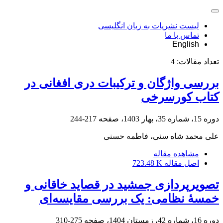
لیست نشریات به زبان انگلیسی
تماس با ما
English
تعداد مقالات:
4
بررسی واژگان و ترکیبات دری افغانی در
کتاب کورسرخی
دوره 15، شماره 35، بهار 1403، صفحه
217-244
علی محمد شاه سنی، فاطمه حسنی
مشاهده مقاله
اصل مقاله
723.48 K
تصویرپردازی جمشید در قصاید خاقانی و
خمسۀ نظامی: یک بررسی مقایسه‌ای
دوره 16، شماره 42، زمستان 1404، صفحه
275-310