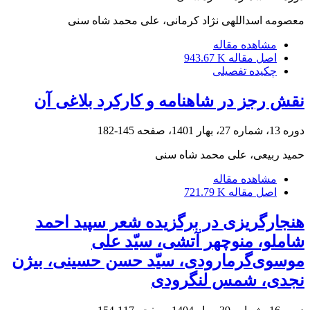
معصومه اسداللهی نژاد کرمانی، علی محمد شاه سنی
مشاهده مقاله
اصل مقاله
943.67 K
چکیده تفصیلی
نقش رجز در شاهنامه و کارکرد بلاغی آن
دوره 13، شماره 27، بهار 1401، صفحه
145-182
حمید ربیعی، علی محمد شاه سنی
مشاهده مقاله
اصل مقاله
721.79 K
هنجارگریزی در برگزیده شعر سپید احمد
شاملو، منوچهر آتشی، سیّد علی
موسوی‌گرمارودی، سیّد حسن حسینی، بیژن
نجدی، شمس لنگرودی