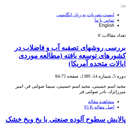
لیست نشریات به زبان انگلیسی
تماس با ما
English
تعداد مقالات:
8
بررسی روشهای تصفیه آب و فاضلاب در
کشورهای توسعه یافته (مطالعه موردی
ایالات متحده آمریکا)
دوره 5، شماره 14، 1389، صفحه
75-84
مجید اسم حسینی، مجید اسم حسینی، سیما صولتی فر، امیر
میرزانژاد، نادر صولتی فر
مشاهده مقاله
اصل مقاله
93 K
پالایش سطوح آلوده صنعتی با یخ ویخ خشک