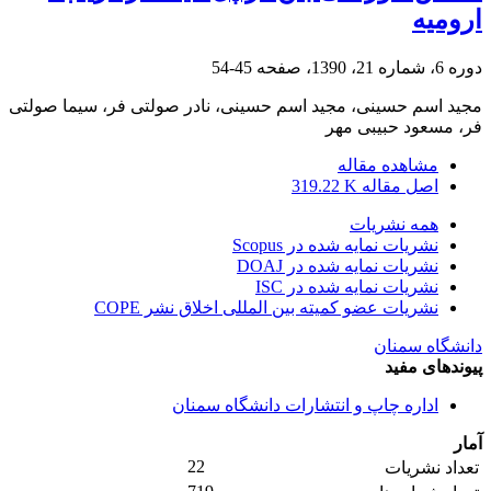
ارومیه
دوره 6، شماره 21، 1390، صفحه
45-54
مجید اسم حسینی، مجید اسم حسینی، نادر صولتی فر، سیما صولتی
فر، مسعود حبیبی مهر
مشاهده مقاله
اصل مقاله
319.22 K
همه نشریات
نشریات نمایه شده در Scopus
نشریات نمایه شده در DOAJ
نشریات نمایه شده در ISC
نشریات عضو کمیته بین المللی اخلاق نشر COPE
دانشگاه سمنان
پیوندهای مفید
اداره چاپ و انتشارات دانشگاه سمنان
آمار
22
تعداد نشریات