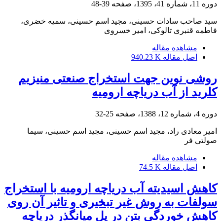
دوره 11، شماره 41، 1395، صفحه
39-48
سید صاحب سادات حسینی، مجید اسم حسینی، سمیه خضری،
فاطمه قنبری تالوکی، امیر خسروی
مشاهده مقاله
اصل مقاله
940.23 K
روشی نوین جهت استخراج صنعتی منیزیم
کلرید از آب دریاچه ارومیه
دوره 4، شماره 12، 1388، صفحه
25-32
امیر معادی راد، مجید اسم حسینی، مجید اسم حسینی، سیما
صولتی فر
مشاهده مقاله
اصل مقاله
74.5 K
کاهش اسیدیته آب دریاچه ارومیه با استخراج
سولفات به روش غیر تبخیری و تاثیر آن روی
کاهش خوردگی بتن در پل میانگذر دریاچه