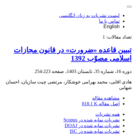
لیست نشریات به زبان انگلیسی
تماس با ما
English
تعداد مقالات:
1
تبیین قاعده «ضرورت» در قانون مجازات
اسلامی مصوّب 1392
دوره 16، شماره 35، تابستان 1403، صفحه
223-254
هادی اقایی، محمد بهرامی خوشکار، مرتضی چیت سازیان، احسان
شهابی
مشاهده مقاله
اصل مقاله
818.1 K
همه نشریات
نشریات نمایه شده در Scopus
نشریات نمایه شده در DOAJ
نشریات نمایه شده در ISC