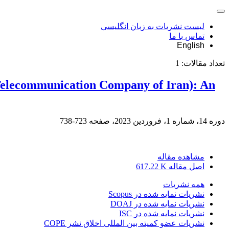
لیست نشریات به زبان انگلیسی
تماس با ما
English
تعداد مقالات:
1
(Telecommunication Company of Iran): An
دوره 14، شماره 1، فروردین 2023، صفحه
723-738
مشاهده مقاله
اصل مقاله
617.22 K
همه نشریات
نشریات نمایه شده در Scopus
نشریات نمایه شده در DOAJ
نشریات نمایه شده در ISC
نشریات عضو کمیته بین المللی اخلاق نشر COPE