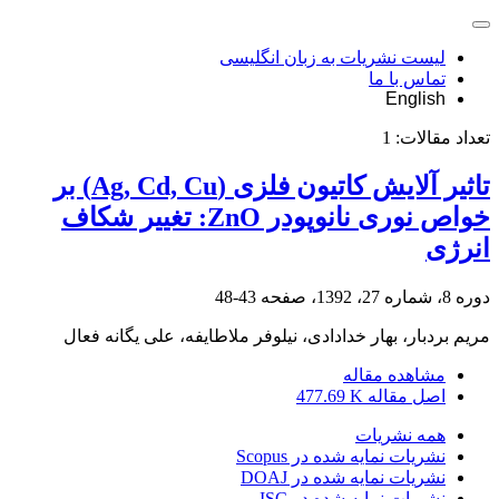
لیست نشریات به زبان انگلیسی
تماس با ما
English
تعداد مقالات:
1
تاثیر آلایش کاتیون فلزی (Ag, Cd, Cu) بر
خواص نوری نانوپودر ZnO: تغییر شکاف
انرژی
دوره 8، شماره 27، 1392، صفحه
43-48
مریم بردبار، بهار خدادادی، نیلوفر ملاطایفه، علی یگانه فعال
مشاهده مقاله
اصل مقاله
477.69 K
همه نشریات
نشریات نمایه شده در Scopus
نشریات نمایه شده در DOAJ
نشریات نمایه شده در ISC