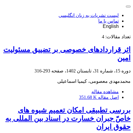
لیست نشریات به زبان انگلیسی
تماس با ما
English
تعداد مقالات:
4
اثر قراردادهای خصوصی بر تضییق مسئولیت
امین
دوره 15، شماره 31، تابستان 1402، صفحه
293-316
محمدمهدی معصومی، کیمیا اسماعیلی
مشاهده مقاله
اصل مقاله
351.68 K
بررسی تطبیقی امکان تعمیم شیوه های
خاصّ جبران خسارت در اسناد بین المللی به
حقوق ایران