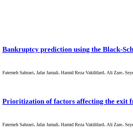
Bankruptcy prediction using the Black-Sch
Fatemeh Sahraei، Jafar Jamali، Hamid Reza Vakilifard، Ali Zare، Se
Prioritization of factors affecting the exi
Fatemeh Sahraei، Jafar Jamali، Hamid Reza Vakilifard، Ali Zare، Se