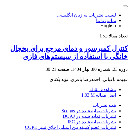
لیست نشریات به زبان انگلیسی
تماس با ما
English
تعداد مقالات:
1
کنترل کمپرسور و دمای مرجع برای یخچال
خانگی با استفاده از سیستم‌های فازی
دوره 23، شماره 80، بهار 1404، صفحه
21-30
فهیمه باغبانی، احمدرضا باقری، نوید یکتای
مشاهده مقاله
اصل مقاله
1.03 M
همه نشریات
نشریات نمایه شده در Scopus
نشریات نمایه شده در DOAJ
نشریات نمایه شده در ISC
نشریات عضو کمیته بین المللی اخلاق نشر COPE