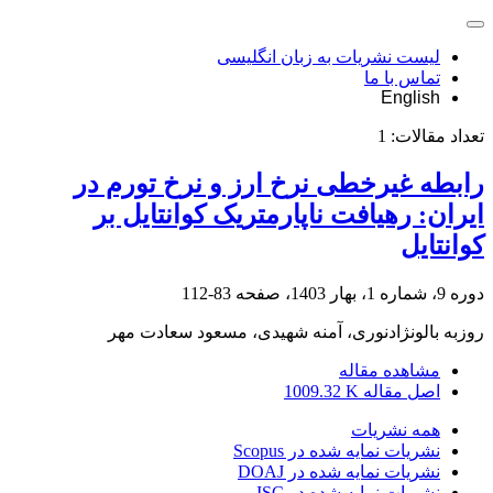
لیست نشریات به زبان انگلیسی
تماس با ما
English
تعداد مقالات:
1
رابطه غیرخطی نرخ ارز و نرخ تورم در
ایران: رهیافت ناپارمتریک کوانتایل بر
کوانتایل
دوره 9، شماره 1، بهار 1403، صفحه
83-112
روزبه بالونژادنوری، آمنه شهیدی، مسعود سعادت مهر
مشاهده مقاله
اصل مقاله
1009.32 K
همه نشریات
نشریات نمایه شده در Scopus
نشریات نمایه شده در DOAJ
نشریات نمایه شده در ISC