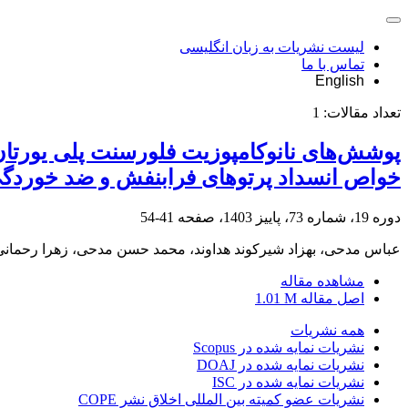
لیست نشریات به زبان انگلیسی
تماس با ما
English
تعداد مقالات:
1
پوشش‌های نانوکامپوزیت فلورسنت پلی یورتان 
خواص انسداد پرتوهای فرابنفش و ضد خوردگ
دوره 19، شماره 73، پاییز 1403، صفحه
41-54
عباس مدحی، بهزاد شیرکوند هداوند، محمد حسن مدحی، زهرا رحمانی
مشاهده مقاله
اصل مقاله
1.01 M
همه نشریات
نشریات نمایه شده در Scopus
نشریات نمایه شده در DOAJ
نشریات نمایه شده در ISC
نشریات عضو کمیته بین المللی اخلاق نشر COPE