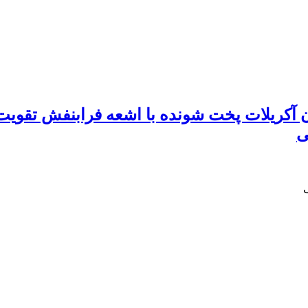
آکریلات پخت شونده با اشعه فرابنفش تقویت‌ش
ی