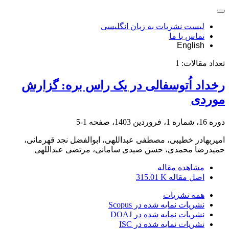
لیست نشریات به زبان انگلیسی
تماس با ما
English
تعداد مقالات:
1
رخداد اُتوسفالی در یک راس بره: گزارش
موردی
دوره 16، شماره 1، فروردین 1403، صفحه
1-5
امیربهادر خطیبی، مصطفی عبداللهی، ابوالفضل نجد قهرمانی،
حمیدرضا محمدی، حسن صیدی سامانی، مرتضی عبداللهی
مشاهده مقاله
اصل مقاله
315.01 K
همه نشریات
نشریات نمایه شده در Scopus
نشریات نمایه شده در DOAJ
نشریات نمایه شده در ISC