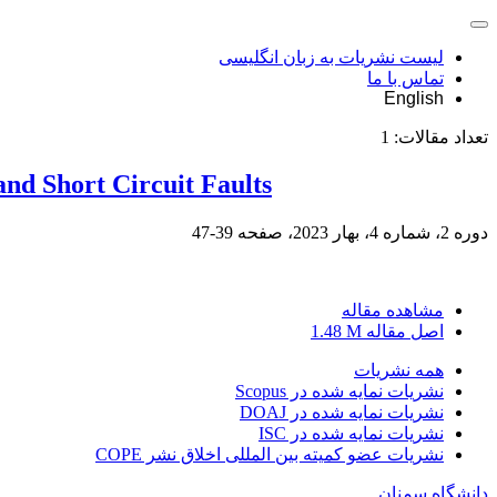
لیست نشریات به زبان انگلیسی
تماس با ما
English
تعداد مقالات:
1
nd Short Circuit Faults
دوره 2، شماره 4، بهار 2023، صفحه
39-47
مشاهده مقاله
اصل مقاله
1.48 M
همه نشریات
نشریات نمایه شده در Scopus
نشریات نمایه شده در DOAJ
نشریات نمایه شده در ISC
نشریات عضو کمیته بین المللی اخلاق نشر COPE
دانشگاه سمنان