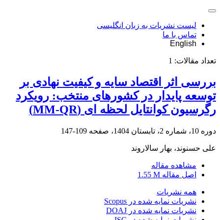
لیست نشریات به زبان انگلیسی
تماس با ما
English
تعداد مقالات:
1
بررسی اثر اقتصاد سایه و کیفیت نهادی بر
توسعه پایدار در کشورهای منتخب: رویکرد
رگرسیون کوانتایل لحظه ای (MM-QR)
دوره 10، شماره 2، تابستان 1404، صفحه
109-147
علی حسنوند، بهار سالاروند
مشاهده مقاله
اصل مقاله
1.55 M
همه نشریات
نشریات نمایه شده در Scopus
نشریات نمایه شده در DOAJ
نشریات نمایه شده در ISC