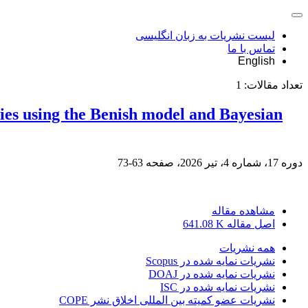
لیست نشریات به زبان انگلیسی
تماس با ما
English
تعداد مقالات:
1
ies using the Benish model and Bayesian
دوره 17، شماره 4، تیر 2026، صفحه
63-73
مشاهده مقاله
اصل مقاله
641.08 K
همه نشریات
نشریات نمایه شده در Scopus
نشریات نمایه شده در DOAJ
نشریات نمایه شده در ISC
نشریات عضو کمیته بین المللی اخلاق نشر COPE