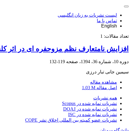
لیست نشریات به زبان انگلیسی
تماس با ما
English
تعداد مقالات:
1
افزایش نامتعارف نظم مزوحفره ای در اثر کلسی
دوره 10، شماره 36، 1394، صفحه
119-132
سیمین جانی تبار درزی
مشاهده مقاله
اصل مقاله
1.03 M
همه نشریات
نشریات نمایه شده در Scopus
نشریات نمایه شده در DOAJ
نشریات نمایه شده در ISC
نشریات عضو کمیته بین المللی اخلاق نشر COPE
دانشگاه سمنان