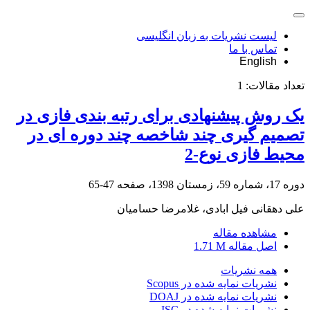
لیست نشریات به زبان انگلیسی
تماس با ما
English
تعداد مقالات:
1
یک روش پیشنهادی برای رتبه بندی فازی در
تصمیم گیری چند شاخصه چند دوره ای در
محیط فازی نوع-2
دوره 17، شماره 59، زمستان 1398، صفحه
47-65
علی دهقانی فیل ابادی، غلامرضا حسامیان
مشاهده مقاله
اصل مقاله
1.71 M
همه نشریات
نشریات نمایه شده در Scopus
نشریات نمایه شده در DOAJ
نشریات نمایه شده در ISC