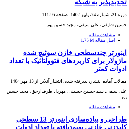
تجدیدپذیر به شبکه
دوره 21، شماره 74، پاییز 1402، صفحه
95-111
حسین شایقی، علی سیفی، مجید حسین پور
مشاهده مقاله
اصل مقاله
1.75 M
اینورتر چندسطحی خازن سوئیچ شده
ماژولار برای کاربردهای فتوولتائیک با تعداد
ادوات کمتر
مقالات آماده انتشار، پذیرفته شده، انتشار آنلاین از
13 مهر 1404
علی سیفی، سید حسین حسینی، مهرداد طرفدارحق، مجید حسین
پور
مشاهده مقاله
طراحی و پیاده‌سازی اینورتر 13 سطحی
کلیدزنی خازنی بهبودیافته با تعداد ادوات