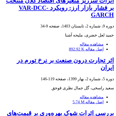
اثرات سرریز متغیرهای اقتصاد کلان منتخب
بر فشار بازار ارز: رویکرد VAR-DCC-
GARCH
دوره 9، شماره 2، تابستان 1403، صفحه
9-34
حمید لعل خضری، ملیحه آشنا
مشاهده مقاله
اصل مقاله
892.92 K
اثر تجارت درون صنعت بر نرخ تورم در
ایران
دوره 5، شماره 2، بهار 1399، صفحه
119-146
سعید راسخی، گل جمال نظری قوجق
مشاهده مقاله
اصل مقاله
5.74 M
بررسی اثرات شوک بهره‌وری بر قیمت‌های