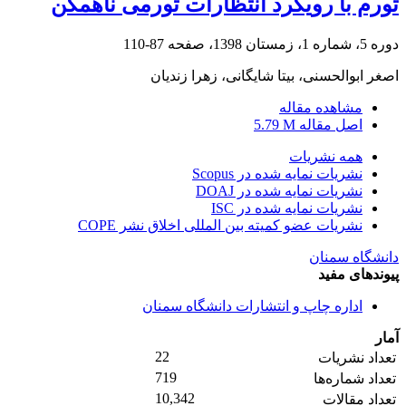
تورم با رویکرد انتظارات تورمی ناهمگن
دوره 5، شماره 1، زمستان 1398، صفحه
87-110
اصغر ابوالحسنی، بیتا شایگانی، زهرا زندیان
مشاهده مقاله
اصل مقاله
5.79 M
همه نشریات
نشریات نمایه شده در Scopus
نشریات نمایه شده در DOAJ
نشریات نمایه شده در ISC
نشریات عضو کمیته بین المللی اخلاق نشر COPE
دانشگاه سمنان
پیوندهای مفید
اداره چاپ و انتشارات دانشگاه سمنان
آمار
22
تعداد نشریات
719
تعداد شماره‌ها
10,342
تعداد مقالات