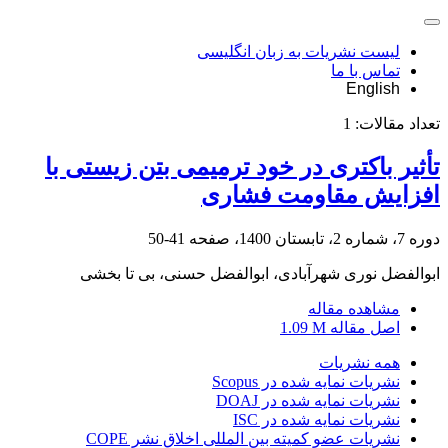
لیست نشریات به زبان انگلیسی
تماس با ما
English
تعداد مقالات:
1
تأثیر باکتری در خود ترمیمی بتن زیستی با
افزایش مقاومت فشاری
دوره 7، شماره 2، تابستان 1400، صفحه
41-50
ابوالفضل نوری شهرآبادی، ابوالفضل حسنی، بی تا بخشی
مشاهده مقاله
اصل مقاله
1.09 M
همه نشریات
نشریات نمایه شده در Scopus
نشریات نمایه شده در DOAJ
نشریات نمایه شده در ISC
نشریات عضو کمیته بین المللی اخلاق نشر COPE