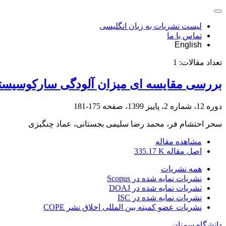
لیست نشریات به زبان انگلیسی
تماس با ما
English
تعداد مقالات:
1
بررسی مقایسه ای میزان آلودگی سارکوسیست
دوره 12، شماره 2، پاییز 1399، صفحه
175-181
سحر احتشام فر، محمد رضا سلیمی بجستانی، عماد چنگیزی
مشاهده مقاله
اصل مقاله
335.17 K
همه نشریات
نشریات نمایه شده در Scopus
نشریات نمایه شده در DOAJ
نشریات نمایه شده در ISC
نشریات عضو کمیته بین المللی اخلاق نشر COPE
دانشگاه سمنان