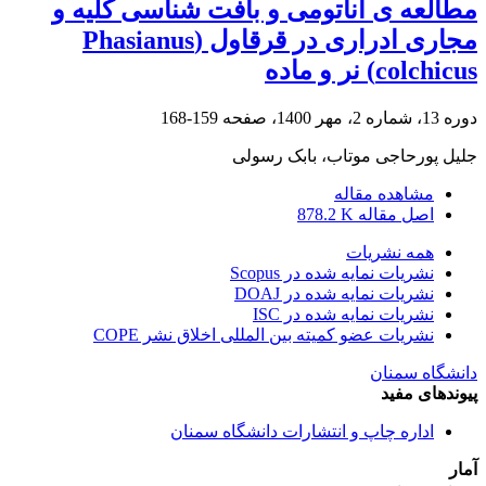
مطالعه ی آناتومی و بافت شناسی کلیه و
مجاری ادراری در قرقاول (Phasianus
colchicus) نر و ماده
دوره 13، شماره 2، مهر 1400، صفحه
159-168
جلیل پورحاجی موتاب، بابک رسولی
مشاهده مقاله
اصل مقاله
878.2 K
همه نشریات
نشریات نمایه شده در Scopus
نشریات نمایه شده در DOAJ
نشریات نمایه شده در ISC
نشریات عضو کمیته بین المللی اخلاق نشر COPE
دانشگاه سمنان
پیوندهای مفید
اداره چاپ و انتشارات دانشگاه سمنان
آمار