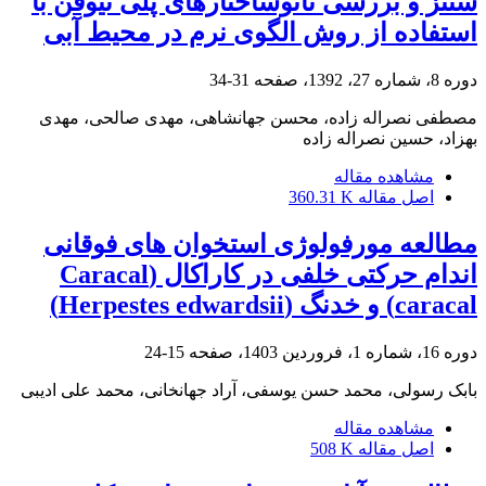
سنتز و بررسی نانوساختارهای پلی تیوفن با
استفاده از روش الگوی نرم در محیط آبی
دوره 8، شماره 27، 1392، صفحه
31-34
مصطفی نصراله زاده، محسن جهانشاهی، مهدی صالحی، مهدی
بهزاد، حسین نصراله زاده
مشاهده مقاله
اصل مقاله
360.31 K
مطالعه مورفولوژی استخوان های فوقانی
اندام حرکتی خلفی در کاراکال (Caracal
caracal) و خدنگ (Herpestes edwardsii)
دوره 16، شماره 1، فروردین 1403، صفحه
15-24
بابک رسولی، محمد حسن یوسفی، آراد جهانخانی، محمد علی ادیبی
مشاهده مقاله
اصل مقاله
508 K