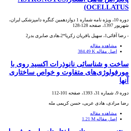
OCELLATUS)
دوره 10، ویژه نامه شماره 1 دوازدهمین کنگره دامپزشکی ایران،
شهریور 1397، صفحه
128-128
- رضا آقائی1، سهیل باقریان زکریا*2،هادی صابری بدر2
مشاهده مقاله
اصل مقاله
384.49 K
ساخت و شناسائی نانوذرات اکسید روی با
مورفولوژی‌های متفاوت و خواص ساختاری
آنها
دوره 9، شماره 31، 1393، صفحه
101-112
رضا مرادی، هادی عربی، حسن کریمی مله
مشاهده مقاله
اصل مقاله
1.21 M