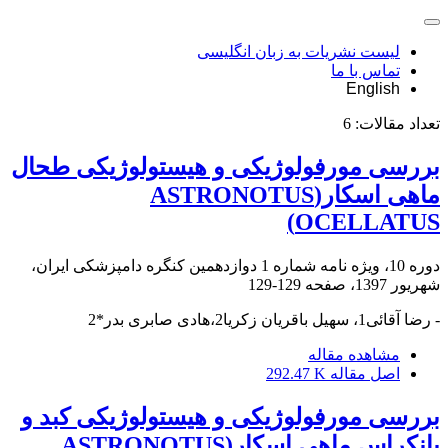
لیست نشریات به زبان انگلیسی
تماس با ما
English
تعداد مقالات:
6
بررسی مورفولوژیکی و هیستولوژیکی طحال
ماهی اسکار(ASTRONOTUS
OCELLATUS)
دوره 10، ویژه نامه شماره 1 دوازدهمین کنگره دامپزشکی ایران،
شهریور 1397، صفحه
129-129
- رضا آقائی1، سهیل باقریان زکریا2،هادی صابری بدر*2
مشاهده مقاله
اصل مقاله
292.47 K
بررسی مورفولوژیکی و هیستولوژیکی کبد و
پانکراس ماهی اسکار(ASTRONOTUS