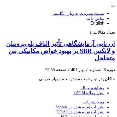
لیست نشریات به زبان انگلیسی
تماس با ما
English
تعداد مقالات:
1
ارزیابی آزمایشگاهی تأثیر الیاف پلی‌پروپیلن
و لاتکس SBR بر بهبود خواص مکانیکی بتن
متخلخل
دوره 8، شماره 1، بهار 1401، صفحه
55-72
ماکان پدرام، رحمت مدندوست، مهیار عربانی
مشاهده مقاله
اصل مقاله
1.89 M
همه نشریات
نشریات نمایه شده در Scopus
نشریات نمایه شده در DOAJ
نشریات نمایه شده در ISC