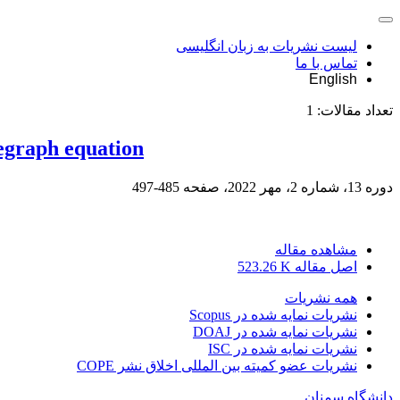
لیست نشریات به زبان انگلیسی
تماس با ما
English
تعداد مقالات:
1
legraph equation
دوره 13، شماره 2، مهر 2022، صفحه
485-497
مشاهده مقاله
اصل مقاله
523.26 K
همه نشریات
نشریات نمایه شده در Scopus
نشریات نمایه شده در DOAJ
نشریات نمایه شده در ISC
نشریات عضو کمیته بین المللی اخلاق نشر COPE
دانشگاه سمنان