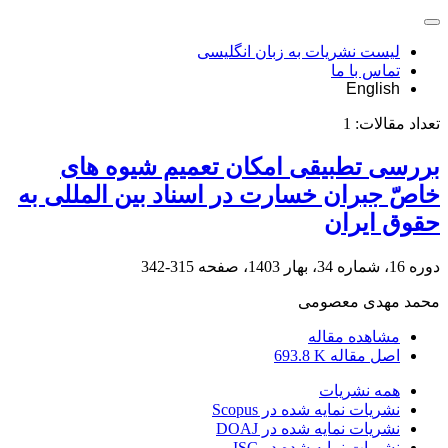
لیست نشریات به زبان انگلیسی
تماس با ما
English
تعداد مقالات:
1
بررسی تطبیقی امکان تعمیم شیوه های
خاصّ جبران خسارت در اسناد بین المللی به
حقوق ایران
دوره 16، شماره 34، بهار 1403، صفحه
315-342
محمد مهدی معصومی
مشاهده مقاله
اصل مقاله
693.8 K
همه نشریات
نشریات نمایه شده در Scopus
نشریات نمایه شده در DOAJ
نشریات نمایه شده در ISC