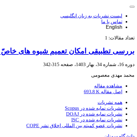
لیست نشریات به زبان انگلیسی
تماس با ما
English
تعداد مقالات:
1
بررسی تطبیقی امکان تعمیم شیوه های خاصّ ج
دوره 16، شماره 34، بهار 1403، صفحه
315-342
محمد مهدی معصومی
مشاهده مقاله
اصل مقاله
693.8 K
همه نشریات
نشریات نمایه شده در Scopus
نشریات نمایه شده در DOAJ
نشریات نمایه شده در ISC
نشریات عضو کمیته بین المللی اخلاق نشر COPE
دانشگاه سمنان