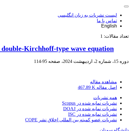
لیست نشریات به زبان انگلیسی
تماس با ما
English
تعداد مقالات:
1
ic double-Kirchhoff-type wave equation
دوره 15، شماره 2، اردیبهشت 2024، صفحه
95-114
مشاهده مقاله
اصل مقاله
467.89 K
همه نشریات
نشریات نمایه شده در Scopus
نشریات نمایه شده در DOAJ
نشریات نمایه شده در ISC
نشریات عضو کمیته بین المللی اخلاق نشر COPE
دانشگاه سمنان