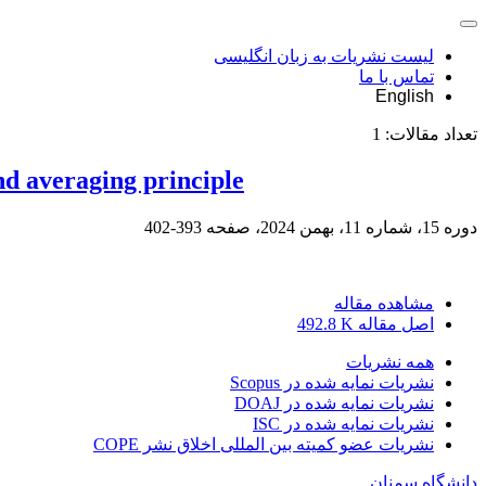
لیست نشریات به زبان انگلیسی
تماس با ما
English
تعداد مقالات:
1
nd averaging principle
دوره 15، شماره 11، بهمن 2024، صفحه
393-402
مشاهده مقاله
اصل مقاله
492.8 K
همه نشریات
نشریات نمایه شده در Scopus
نشریات نمایه شده در DOAJ
نشریات نمایه شده در ISC
نشریات عضو کمیته بین المللی اخلاق نشر COPE
دانشگاه سمنان