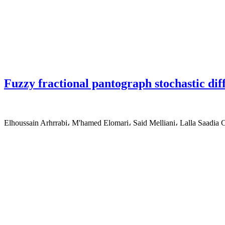
Fuzzy fractional pantograph stochastic dif
Elhoussain Arhrrabi، M'hamed Elomari، Said Melliani، Lalla Saadia 