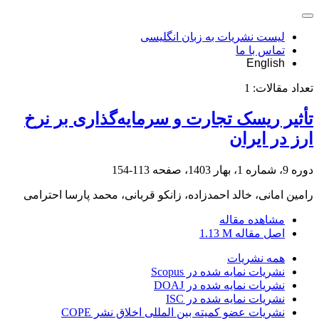
لیست نشریات به زبان انگلیسی
تماس با ما
English
تعداد مقالات:
1
تأثیر ریسک تجارت و سرمایه‌گذاری بر نرخ
ارز در ایران
دوره 9، شماره 1، بهار 1403، صفحه
113-154
رامین امانی، خالد احمدزاده، زانکو قربانی، محمد پارسا احترامی
مشاهده مقاله
اصل مقاله
1.13 M
همه نشریات
نشریات نمایه شده در Scopus
نشریات نمایه شده در DOAJ
نشریات نمایه شده در ISC
نشریات عضو کمیته بین المللی اخلاق نشر COPE