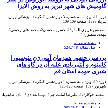
گاومیش های شهر تبریز به روش الایزا
دوره 11، ویژه نامه شماره 3 دوازدهمین کنگره دامپزشکی ایران،
مرداد 1398، صفحه
109-109
- محسن عزیزی لله لو*1، خسرو محمدی2، محمد علی زحمتی3،
مهدی منصوری4
مشاهده مقاله
اصل مقاله
524.74 K
بررسی حضور همزمان آنتی ژن نئوسپورا
کانینوم و آنتی بادی علیه آن در گاو های
شیری حومه استان قم
دوره 10، ویژه نامه شماره 1 دوازدهمین کنگره دامپزشکی ایران،
شهریور 1397، صفحه
125-125
- محمد جوکار*،1، علیرضا امانت چی2 مهسا بغدادی3 ، نادیا طایفی4
مشاهده مقاله
اصل مقاله
293.38 K