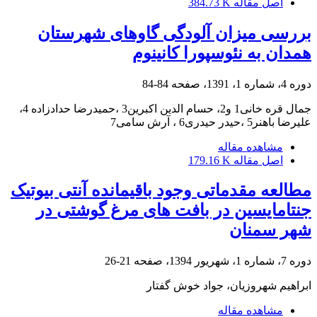
اصل مقاله
384.73 K
بررسی میزان آلودگی گاوهای شهرستان
همدان به نئوسپورا کانینوم
دوره 4، شماره 1، 1391، صفحه
84-84
جمال قره خانی1 و2، حسام الدین اکبرین3 ،حمیدرضا حدادزاده 4،
علیرضا باهنر5 ،حیدر حیدری6 ، آرش سامی7
مشاهده مقاله
اصل مقاله
179.16 K
مطالعه مقدماتی وجود باقیمانده آنتی بیوتیک
جنتامایسین در بافت های مرغ گوشتی در
شهر سمنان
دوره 7، شماره 1، شهریور 1394، صفحه
21-26
ابراهیم شهروزیان، جواد خوش گفتار
مشاهده مقاله