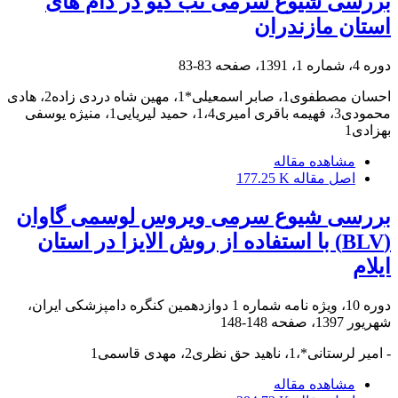
بررسی شیوع سرمی تب کیو در دام های
استان مازندران
دوره 4، شماره 1، 1391، صفحه
83-83
احسان مصطفوی1، صابر اسمعیلی*1، مهین شاه دردی زاده2، هادی
محمودی3، فهیمه باقری امیری1،4، حمید لیریایی1، منیژه یوسفی
بهزادی1
مشاهده مقاله
اصل مقاله
177.25 K
بررسی شیوع سرمی ویروس لوسمی گاوان
(BLV) با استفاده از روش الایزا در استان
ایلام
دوره 10، ویژه نامه شماره 1 دوازدهمین کنگره دامپزشکی ایران،
شهریور 1397، صفحه
148-148
- امیر لرستانی*،1، ناهید حق نظری2، مهدی قاسمی1
مشاهده مقاله