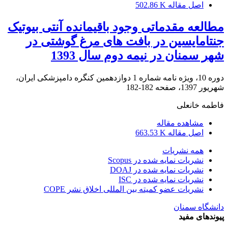
اصل مقاله
502.86 K
مطالعه مقدماتی وجود باقیمانده آنتی بیوتیک
جنتامایسین در بافت های مرغ گوشتی در
شهر سمنان در نیمه دوم سال 1393
دوره 10، ویژه نامه شماره 1 دوازدهمین کنگره دامپزشکی ایران،
شهریور 1397، صفحه
182-182
فاطمه خانعلی
مشاهده مقاله
اصل مقاله
663.53 K
همه نشریات
نشریات نمایه شده در Scopus
نشریات نمایه شده در DOAJ
نشریات نمایه شده در ISC
نشریات عضو کمیته بین المللی اخلاق نشر COPE
دانشگاه سمنان
پیوندهای مفید