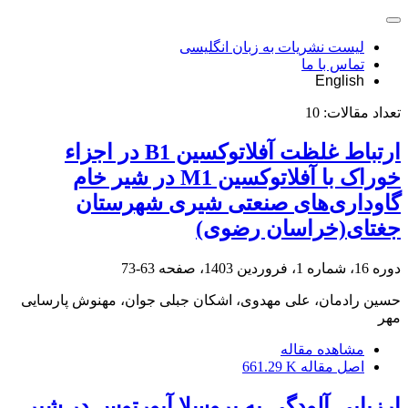
لیست نشریات به زبان انگلیسی
تماس با ما
English
تعداد مقالات:
10
ارتباط غلظت آفلاتوکسین B1 در اجزاء
خوراک با آفلاتوکسین M1 در شیر خام
گاوداری‌های صنعتی شیری شهرستان
جغتای(خراسان رضوی)
دوره 16، شماره 1، فروردین 1403، صفحه
63-73
حسین رادمان، علی مهدوی، اشکان جبلی جوان، مهنوش پارسایی
مهر
مشاهده مقاله
اصل مقاله
661.29 K
ارزیابی آلودگی به بروسلا آبورتوس در شیر