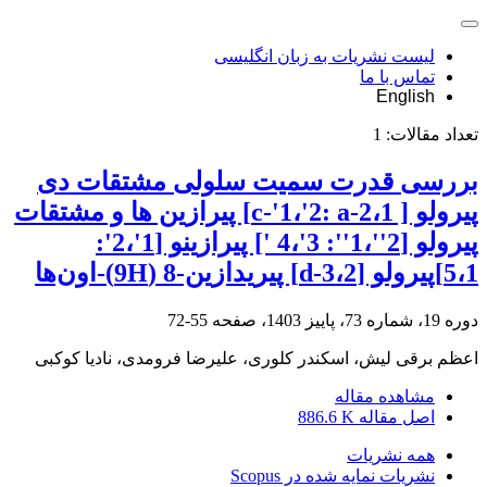
لیست نشریات به زبان انگلیسی
تماس با ما
English
تعداد مقالات:
1
بررسی قدرت سمیت سلولی مشتقات دی
پیرولو [ c-'1،'2: a-2،1] پیرازین ها و مشتقات
پیرولو [2''،1'': 3'،4 '] پیرازینو [1'،2':
5،1]پیرولو [3،2-d] پیریدازین-8 (9H)-اون‌ها
دوره 19، شماره 73، پاییز 1403، صفحه
55-72
اعظم برقی لیش، اسکندر کلوری، علیرضا فرومدی، نادیا کوکبی
مشاهده مقاله
اصل مقاله
886.6 K
همه نشریات
نشریات نمایه شده در Scopus