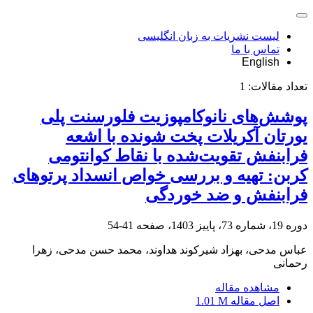
لیست نشریات به زبان انگلیسی
تماس با ما
English
تعداد مقالات:
1
پوشش‌های نانوکامپوزیت فلورسنت پلی
یورتان آکریلات پخت شونده با اشعه
فرابنفش تقویت‌شده با نقاط کوانتومی
کربن: تهیه و بررسی خواص انسداد پرتوهای
فرابنفش و ضد خوردگی
دوره 19، شماره 73، پاییز 1403، صفحه
41-54
عباس مدحی، بهزاد شیرکوند هداوند، محمد حسن مدحی، زهرا
رحمانی
مشاهده مقاله
اصل مقاله
1.01 M