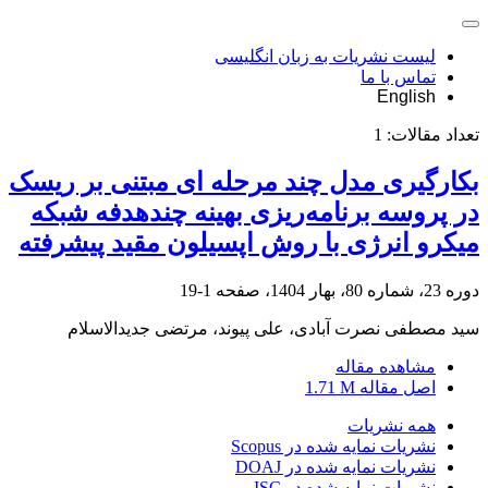
لیست نشریات به زبان انگلیسی
تماس با ما
English
تعداد مقالات:
1
بکارگیری مدل چند مرحله ای مبتنی بر ریسک
در پروسه برنامه‌ریزی بهینه چندهدفه شبکه
میکرو انرژی با روش اپسیلون مقید پیشرفته
دوره 23، شماره 80، بهار 1404، صفحه
1-19
سید مصطفی نصرت آبادی، علی پیوند، مرتضی جدیدالاسلام
مشاهده مقاله
اصل مقاله
1.71 M
همه نشریات
نشریات نمایه شده در Scopus
نشریات نمایه شده در DOAJ
نشریات نمایه شده در ISC