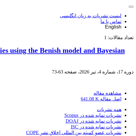
لیست نشریات به زبان انگلیسی
تماس با ما
English
تعداد مقالات:
1
ies using the Benish model and Bayesian
دوره 17، شماره 4، تیر 2026، صفحه
63-73
مشاهده مقاله
اصل مقاله
641.08 K
همه نشریات
نشریات نمایه شده در Scopus
نشریات نمایه شده در DOAJ
نشریات نمایه شده در ISC
نشریات عضو کمیته بین المللی اخلاق نشر COPE