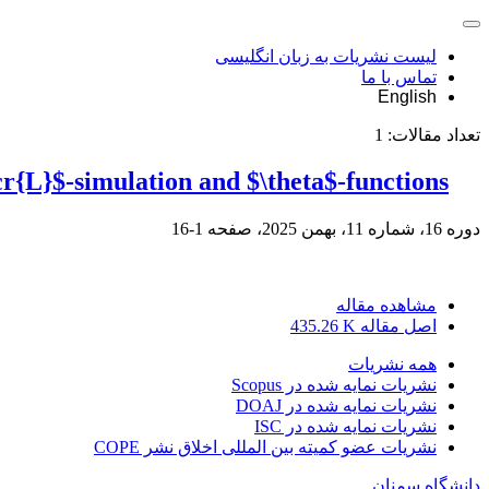
لیست نشریات به زبان انگلیسی
تماس با ما
English
تعداد مقالات:
1
cr{L}$-simulation and $\theta$-functions
دوره 16، شماره 11، بهمن 2025، صفحه
1-16
مشاهده مقاله
اصل مقاله
435.26 K
همه نشریات
نشریات نمایه شده در Scopus
نشریات نمایه شده در DOAJ
نشریات نمایه شده در ISC
نشریات عضو کمیته بین المللی اخلاق نشر COPE
دانشگاه سمنان