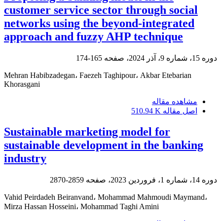
customer service sector through social
networks using the beyond-integrated
approach and fuzzy AHP technique
دوره 15، شماره 9، آذر 2024، صفحه
165-174
Mehran Habibzadegan، Faezeh Taghipour، Akbar Etebarian
Khorasgani
مشاهده مقاله
اصل مقاله
510.94 K
Sustainable marketing model for
sustainable development in the banking
industry
دوره 14، شماره 1، فروردین 2023، صفحه
2859-2870
Vahid Peirdadeh Beiranvand، Mohammad Mahmoudi Maymand،
Mirza Hassan Hosseini، Mohammad Taghi Amini