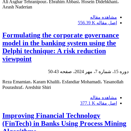
Ali Asghar Tehranipour، Ebrahim Abbasi، Hosein Didehkhani،
Aeash Naderian
مشاهده مقاله
اصل مقاله
556.39 K
Formulating the corporate governance
model in the banking system using the
Delphi technique: A risk reduction
viewpoint
دوره 15، شماره 7، مهر 2024، صفحه
43-50
Reza Emamian، Karam Khalili، Esfandiar Mohamadi، Yasanollah
Pourashraf، Aredshir Shiri
مشاهده مقاله
اصل مقاله
377.1 K
Improving Financial Technology
(FinTech) in Banks Using Process Mining