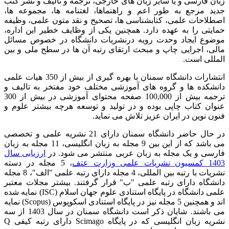
زبان فارسی و یا سایر زبان های خارجی، ترجمه و تألیف و نشر کتب
جدید مرجع به طور اعم و راهنماها، لغتنامه ها، مجموعه ها،
اصطلاحات علمی، کتابشناسی ها، تصحیح و نقد متون علمی، وظیفه
حمایتی را به عهده دارد. همچنین یکی از وظایف خطیر این اداره،
موضوع ایجاد وحدت رویه درنشریات دانشگاه در خصوص مسائل
مالی، اجرایی چاپ و مبحث ارتقای رتبه آن ها در سطح ملی و بین
المللی است.
انتشارات دانشگاه سمنان با بهره گیری از بیش از 350 هیات علمی
دانشکده ها و گروه های آموزشی مختلف خود مفتخر به تالیف و
ترجمه بیش از 100,000 صفحه محتوای آموزشی در بیش از 300
عنوان کتاب چاپی بوده و در تولید و توسعه هرچه بیشتر علوم و
فنون نوین در ایران عزیز تلاش می نماید.
در حال حاضر دانشگاه سمنان دارای 21 نشریه علمی و تخصصی
می باشد که از این بین 9 مجله به زبان انگلیسی، 11 مجله به زبان
فارسی و یک مجله به زبان عربی منتشر می شود. در
ارزیابی سال
1403 کمسیون نشریات علمی وزارت عتف
، 5 مجله در دسته
نشریات با رتبه بین المللی، 4 مجله دارای رتبه علمی "الف"، 8 مجله
دانشگاه دارای رتبه علمی "ب" قرار گرفتند. بیشتر مجلات معتبر
علمی دانشگاه در پایگاه استنادی علوم جهان اسلام (ISC) نمایه شده
اند و همچنین 5 مجله نیز در پایگاه استنادی اسکوپوس (Scopus) نمایه
می باشند. شایان ذکر است دانشگاه سمنان در سال 1403 از سه
نشریه زبان انگلیسی که در پایگاه Scimago دارای رتبه کیفی Q