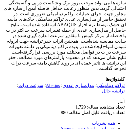
سازه ها می تواند موجب بروز ترک و شکست در پی و گسیختگی
احتمالی گردد. بدین منظور رعایت حداقل فاصله ایمن از سازه های
مجاور جهت اجرای عملیات تراکم دینامیکی ضروری است. در
تحقیق حاضر از مدل‌سازی عددی تراکم دینامیکی خاک‌های ماسه
ای خشک توسط نرم افزار ABAQUS استفاده شده است. نتایج
حاصل از مدل‌سازی عددی از جمله تغییرات سرعت حداکثر ذرات
با فاصله از مرکز کوبش با مقادیر سرعت اندازه گیری شده در
سایت مقایسه شده‌است. همچنین اثرات حفر ترانشه جهت ایزوله
نمودن امواج ایجاد‌شده در پدیده تراکم دینامیکی بر دامنه تغییرات
سرعت ذرات در فواصل مختلف مورد بررسی قرار‌گرفته‌است.
نتایج نشان می‌دهد که در محدوده پارامترهای مورد مطالعه، حفر
این ترانشه ها تاثیر عمده ای بر روند کاهش دامنه سرعت ذرات
نخواهد گذاشت.
کلیدواژه‌ها
تراکم دینامیکی
؛
مدل‌سازی عددی
؛
Abaqus
؛
سرعت ذرات
؛
ترانشه حائل
آمار
تعداد مشاهده مقاله: 1,729
تعداد دریافت فایل اصل مقاله: 880
همه نشریات
نشریات نمایه شده در Scopus