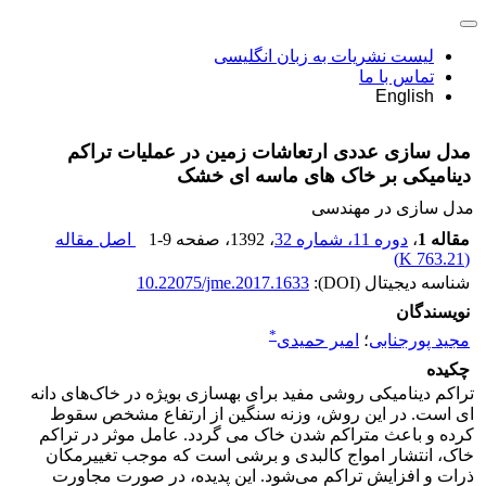
لیست نشریات به زبان انگلیسی
تماس با ما
English
مدل سازی عددی ارتعاشات زمین در عملیات تراکم
دینامیکی بر خاک های ماسه ‏ای خشک
مدل سازی در مهندسی
مقاله 1
،
دوره 11، شماره 32
، 1392
، صفحه
1-9
اصل مقاله
)
763.21 K
(
شناسه دیجیتال (DOI):
10.22075/jme.2017.1633
نویسندگان
*
مجید پورجنابی
؛
امیر حمیدی
چکیده
تراکم دینامیکی روشی مفید برای بهسازی بویژه در خاک‌های دانه
ای است. در این روش، وزنه سنگین از ارتفاع مشخص سقوط
کرده و باعث متراکم شدن خاک می گردد. عامل موثر در تراکم
خاک، انتشار امواج کالبدی و برشی است که موجب تغییر‌مکان
ذرات و افزایش تراکم می‌شود. این پدیده، در صورت مجاورت