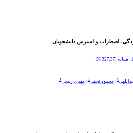
سردگی، اضطراب و استرس دانشجویان
 مقاله (
327.37 K
)
5
4
3
اللهی
؛
محمود نجفی
؛
مهدی ربیعی