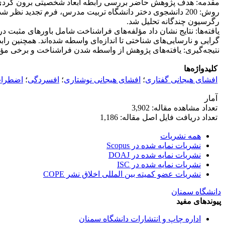
مقدمه: هدف پژوهش حاضر بررسی رابطه ابعاد شخصیتی برون گردی و ن
روش: 200 دانشجوی دختر دانشگاه تربیت مدرس، فرم تجدید ن
رگرسیون چندگانه تحلیل شد.
یافته‌ها: نتایج نشان داد مؤلفه‌های فراشناخت شامل باورهای مثبت در
گرایی و نارسایی‌های شناختی تا اندازه‌ای واسطه شده‌اند. همچنین ر
نتیجه‌گیری: یافته‌های پژوهش از واسطه شدن فراشناخت و برخی مؤلفه
کلیدواژه‌ها
افشای هیجانی گفتاری
؛
افشای هیجانی نوشتاری
؛
افسردگی
؛
اضطرا
آمار
تعداد مشاهده مقاله: 3,902
تعداد دریافت فایل اصل مقاله: 1,186
همه نشریات
نشریات نمایه شده در Scopus
نشریات نمایه شده در DOAJ
نشریات نمایه شده در ISC
نشریات عضو کمیته بین المللی اخلاق نشر COPE
دانشگاه سمنان
پیوندهای مفید
اداره چاپ و انتشارات دانشگاه سمنان