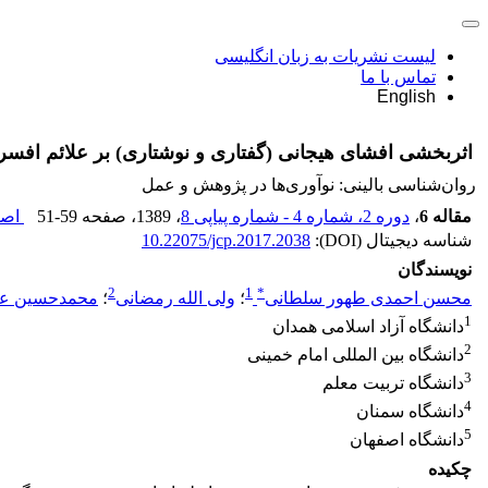
لیست نشریات به زبان انگلیسی
تماس با ما
English
اثربخشی افشای هیجانی (گفتاری و نوشتاری) بر علائم اف
روان‌شناسی بالینی: نوآوری‌ها در پژوهش و عمل
مقاله 6
،
دوره 2، شماره 4 - شماره پیاپی 8
، 1389
، صفحه
51-59
اصل
شناسه دیجیتال (DOI):
10.22075/jcp.2017.2038
نویسندگان
2
1
*
محسن احمدی طهور سلطانی
؛
ولی الله رمضانی
؛
محمدحسین عبد
1
دانشگاه آزاد اسلامی همدان
2
دانشگاه بین المللی امام خمینی
3
دانشگاه تربیت معلم
4
دانشگاه سمنان
5
دانشگاه اصفهان
چکیده