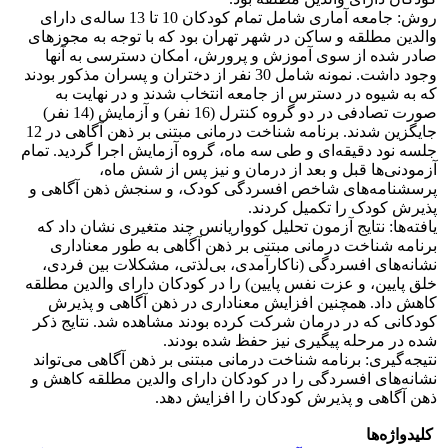
روش: جامعه آماری شامل تمام کودکان 10 تا 13 ساله‌ی دارای
والدین مطلقه و ساکن در شهر تهران بود که با توجه به مجوزهای
صادر شده از سوی آموزش و پرورش، امکان دسترسی به آنها
وجود داشت. نمونه شامل 30 نفر از دختران و پسران مذکور بودند
که به شیوه در دسترس از جامعه انتخاب شدند و در نهایت به
صورت تصادفی در دو گروه کنترل (16 نفر) و آزمایش (14 نفر)
جایگزین شدند. برنامه شناخت درمانی مبتنی بر ذهن آگاهی در 12
جلسه نود دقیقه‌ای و طی سه ماه، گروه آزمایش اجرا گردید. تمام
آزمودنی‌ها قبل و بعد از درمان و نیز پس از شش ماه،
پرسشنامه‌های شاخص افسردگی کودک، و سنجش ذهن آگاهی و
پذیرش کودک را تکمیل کردند.
یافته‌ها: نتایج آزمون تحلیل کوواریانس چند متغیری نشان داد که
برنامه شناخت درمانی مبتنی بر ذهن آگاهی به طور معناداری
نشانه‌های افسردگی (ناکارآمدی، بی‌لذتی، مشکلات بین فردی،
خلق پایین، و عزت نفس پایین) را در کودکان دارای والدین مطلقه
کاهش داد. همچنین افزایش معناداری در ذهن آگاهی و پذیرش
کودکانی که در درمان شرکت کرده بودند مشاهده شد. نتایج ذکر
شده در مرحله پیگیری نیز حفظ شده بودند.
نتیجه‌گیری: برنامه شناخت درمانی مبتنی بر ذهن آگاهی می‌تواند
نشانه‌های افسردگی را در کودکان دارای والدین مطلقه کاهش و
ذهن آگاهی و پذیرش کودکان را افزایش دهد.
کلیدواژه‌ها