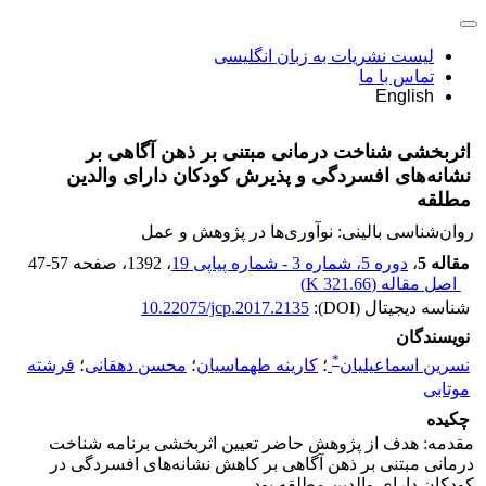
لیست نشریات به زبان انگلیسی
تماس با ما
English
اثربخشی شناخت درمانی مبتنی بر ذهن آگاهی بر
نشانه‌های افسردگی و پذیرش کودکان دارای والدین
مطلقه
روان‌شناسی بالینی: نوآوری‌ها در پژوهش و عمل
مقاله 5
،
دوره 5، شماره 3 - شماره پیاپی 19
، 1392
، صفحه
47-57
اصل مقاله (
321.66 K
)
شناسه دیجیتال (DOI):
10.22075/jcp.2017.2135
نویسندگان
*
نسرین اسماعیلیان
؛
کارینه طهماسیان
؛
محسن دهقانی
؛
فرشته
موتابی
چکیده
مقدمه: هدف از پژوهش حاضر تعیین اثربخشی برنامه شناخت
درمانی مبتنی بر ذهن آگاهی بر کاهش نشانه‌های افسردگی در
کودکان دارای والدین مطلقه بود.