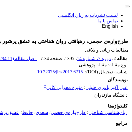
لیست نشریات به زبان انگلیسی
تماس با ما
English
طرح‌واره‌ی حجمی، رهیافتی روان شناختی به عشق پرشور 
مطالعات زبانی و بلاغی
مقاله 2
،
دوره 7، شماره 14
، 1395
، صفحه
7-34
اصل مقاله (
294.11 K
نوع مقاله: مقاله پژوهشی
شناسه دیجیتال (DOI):
10.22075/jlrs.2017.6715.
نویسندگان
*
علی اکبر باقری خلیلی
؛
منیره محرابی کالی
دانشگاه مازندران
کلیدواژه‌ها
زبان‌شناسی شناختی
؛
طرح‌واره‌ی حجمی
؛
سعدی
؛
حافظ
؛
عشق پرشور
مراجع