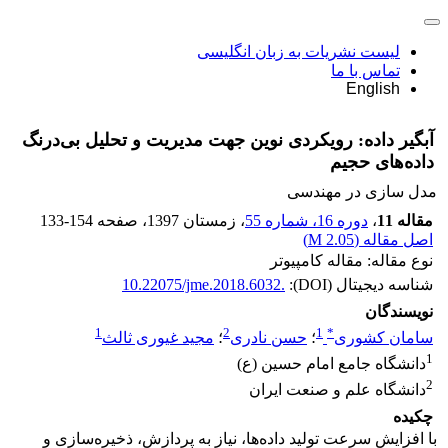
لیست نشریات به زبان انگلیسی
تماس با ما
English
آبگیر داده: رویکردی نوین جهت مدیریت و تحلیل بی‌درنگ
داده‌های حجیم
مدل سازی در مهندسی
مقاله 11
،
دوره 16، شماره 55
، زمستان 1397
، صفحه
133-154
اصل مقاله (
2.05 M
)
نوع مقاله: مقاله کامپیوتر
شناسه دیجیتال (DOI):
10.22075/jme.2018.6032.
نویسندگان
1
2
1
*
سامان کشوری
؛
حسن نادری
؛
مجید غیوری ثالث
1
دانشگاه جامع امام حسین (ع)
2
دانشگاه علم و صنعت ایران
چکیده
با افزایش سرعت تولید داده‌ها، نیاز به پردازش، ذخیره‌سازی و