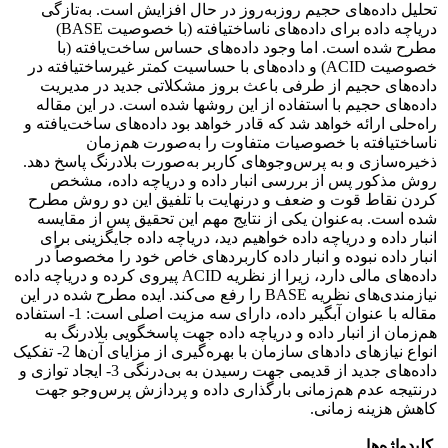
تحلیل داده‌های حجیم روزبه‌روز در حال افزایش است. به‌تازگی
دریاچه داده برای داده‌های ناساختیافته (با خصوصیت BASE)
مطرح شده است. اما وجود داده‌های حساس ساخت‌یافته (با
خصوصیت ACID) و داده‌های با حساسیت کمتر غیرساخت­یافته در
داده‌های حجیم از طرفی باعث بروز مشکلاتی جدید در مدیریت
داده‌های حجیم با استفاده از این روش‏ها شده است. در این مقاله
راه‌حلی ارائه خواهد شد که قادر خواهد بود داده‌های ساخت‌یافته و
ناساخت­یافته با خصوصیات متفاوت را به‌صورت هم‌زمان
ذخیره‌سازی و به پرس‌وجوهای کاربر به‌صورت بلادرنگ پاسخ دهد.
روش مذکور پس از بررسی انبار داده و دریاچه داده، مشخص
کردن نقاط قوت و ضعف و درنهایت با تلفیق این دو روش مطرح
شده است. به‌عنوان یکی از نتایج مهم این تحقیق پس از مقایسه
انبار داده و دریاچه داده خواهیم دید، دریاچه داده جایگزینی برای
انبار داده نبوده و انبار داده کاربرد‌های خاص خود را مخصوصاً در
داده‌های مالی دارد، زیرا از نظریه ACID پیروی کرده و دریاچه داده
نیازمندی‌های نظریه BASE را رفع می‌کند. ایده مطرح شده در این
مقاله با عنوان آبگیر داده، دارای سه مزیت اصلی است: 1- استفاده
هم‌زمان از انبار داده و دریاچه داده جهت پاسخگویی بلادرنگ به
انواع نیاز‌های داده‏ای سازمان با بهره‌گیری از مزایای آن‌ها 2- تفکیک
داده‌های جدید از قدیمی جهت رسیدن به بی‌درنگی 3- ایجاد توازی و
درنتیجه عدم هم‌زمانی بارگذاری داده و پردازش پرس‌وجو جهت
کاهش هزینه زمانی.
کلیدواژه‌ها