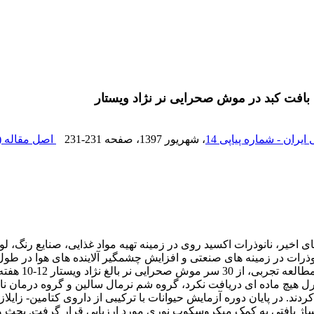
بافت کبد در موش صحرایی نر نژاد ویستار
، شهریور 1397
، صفحه
231-231
اصل مقاله (
اخیر، نانوذرات اکسید روی در زمینه تهیه مواد غذایی، صنایع رنگ، ل
نوذرات در زمینه های صنعتی و افزایش چشمگیر آلاینده های هوا در طو
صفاقی دریافت کردند. در پایان دوره آزمایش حیوانات با ترکیبی از داروی کتامی
ام مراحل پاساژ بافتی به کمک میکروسکوپ نوری مورد ارزیابی قرار گرفت. بح