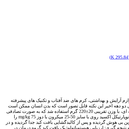
)
295.84 K
وازم آرایش و بهداشتی، کرم های ضد آفتاب و تکنیک های پیشرفته
ل دو دهه اخیر این نکته قابل تصور است که بدن انسان ممکن است
خواسته یا ناخواسته در معرض این مواد قرار گیرد. روش کار: در این مطالعه تجربی، از 30 سر موش صحرایی نر بالغ نژاد ویستار 12-10 هفته ای، با وزن تقریبی 20±220 گرم استفاده شد که به صورت تصادفی
به 3 گروه 10 تایی شامل کنترل، شم و درمان تقسیم شدند. گروه کنترل هیچ ماده ای دریافت نکرد، گروه شم نرمال سالین و گروه درمان نانوپارتیکل اکسید روی با سایز 50-25 میکرون با دوز mg/kg 75 را
ن- زایلازین بی هوش گردیده و پس از کالبدگشایی بافت کبد جدا گردیده و در
ث و نتیجه گیری: ارزیابی هیستوپاتولوژیک بافت کبد گروه درمان در