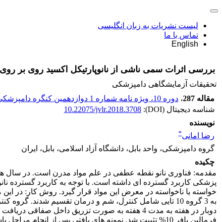
لیست نشریات به زبان انگلیسی
تماس با ما
English
بررسی اثرات سمی ناشی از نانوپارتیکل اکسید روی بر روی 
تحقیقات آزمایشگاهی دامپزشکی
مقاله 287
،
دوره 10، ویژه نامه شماره 1 دوازدهمین کنگره دامپزشکی ایران - شماره پیاپی 14
شناسه دیجیتال (DOI):
10.22075/jvlr.2018.3708
نویسنده
*
رضا امانی
گروه دامپزشکی، واحد بابل، دانشگاه آزاد اسلامی، بابل، ایران
چکیده
مقدمه: فناوری نانو نقطه عطفی در علم مواد مدرن است. در سال های 
پزشکی کاربرد گسترده ای داشته است. با توجه به کاربرد گسترده نا
دوبار در هفته به مدت 4 هفته به صورت تزریق داخل 
فرمالین بافر 10% تثبیت شد. نمونه های بافتی پس از انج