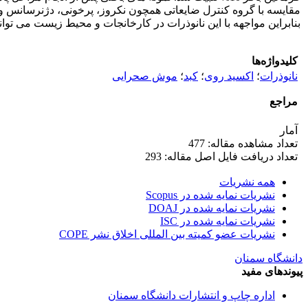
مقایسه با گروه کنترل ضایعاتی همچون نکروز، پرخونی، دژنرسانس وا
بنابراین مواجهه با این نانوذرات در کارخانجات و محیط زیست می توا
کلیدواژه‌ها
نانوذرات
؛
اکسید روی
؛
کبد
؛
موش صحرایی
مراجع
آمار
تعداد مشاهده مقاله: 477
تعداد دریافت فایل اصل مقاله: 293
همه نشریات
نشریات نمایه شده در Scopus
نشریات نمایه شده در DOAJ
نشریات نمایه شده در ISC
نشریات عضو کمیته بین المللی اخلاق نشر COPE
دانشگاه سمنان
پیوندهای مفید
اداره چاپ و انتشارات دانشگاه سمنان